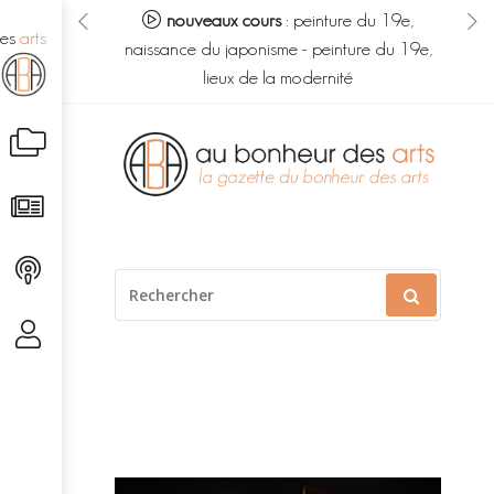
eur des arts :
nouveaux cours
:
peinture du 19e,
no
des
arts
s du savoir
-
naissance du japonisme
-
peinture du 19e,
m
é caché
lieux de la modernité
Aller
au
contenu
RECHERCHER
POUR
: