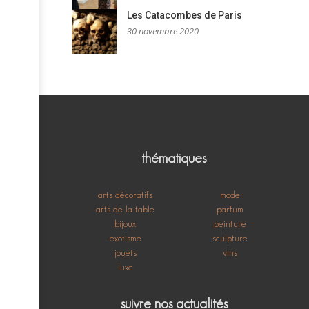
Les Catacombes de Paris
30 novembre 2020
thématiques
arts décoratifs
mode
arts de la table
parfum
bijoux
peinture
exotisme
sculpture
jouets
vins
luxe
suivre nos actualités