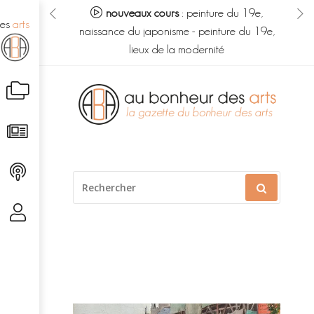
eur des arts :
nouveaux cours
:
peinture du 19e,
no
des
arts
s du savoir
-
naissance du japonisme
-
peinture du 19e,
m
é caché
lieux de la modernité
Aller
au
contenu
RECHERCHER
POUR
: