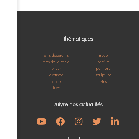
thématiques
arts décoratifs
mode
arts de la table
parfum
bijoux
peinture
exotisme
sculpture
jouets
vins
luxe
suivre nos actualités