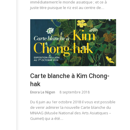
immédiatement le monde asiatique ; et ce à
juste titre puisque le riz est au centre de…
Carte blanche à Kim Chong-
hak
Enora Le Nigen
8 septembre 2018
Du 6 juin au 1er octobre 2018 il vous est possible
de venir admirer la nouvelle Carte blanche du
MNAAG (Musée National des Arts Asiatiques –
Guimet) qui a été…