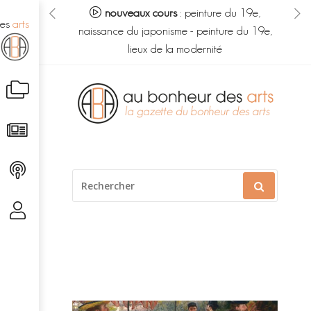
eur des arts :
nouveaux cours
:
peinture du 19e,
no
des
arts
s du savoir
-
naissance du japonisme
-
peinture du 19e,
m
é caché
lieux de la modernité
Aller
au
contenu
RECHERCHER
POUR
: