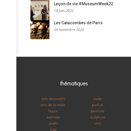
Leçon de vie #MuseumWeek22
18 juin 2022
Les Catacombes de Paris
30 novembre 2020
thématiques
arts décoratifs
mode
arts de la table
parfum
bijoux
peinture
exotisme
sculpture
jouets
vins
luxe