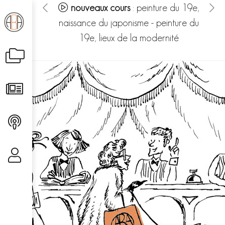
:
au bonheur
nouveaux cours
:
peinture du 19e,
gée dans les
naissance du japonisme
-
peinture du
his
ures du fou – le
19e, lieux de la modernité
hé