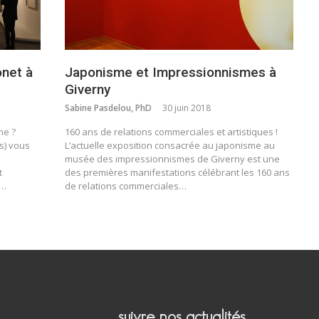
onet à
Japonisme et Impressionnismes à
Giverny
Sabine Pasdelou, PhD
30 juin 2018
ne ?
160 ans de relations commerciales et artistiques !
s) vous
L’actuelle exposition consacrée au japonisme au
musée des impressionnismes de Giverny est une
t
des premières manifestations célébrant les 160 ans
t…
de relations commerciales…
suivre nos actualités