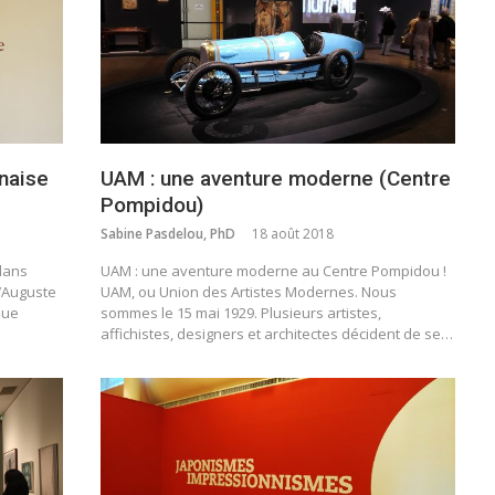
naise
UAM : une aventure moderne (Centre
Pompidou)
Sabine Pasdelou, PhD
18 août 2018
 dans
UAM : une aventure moderne au Centre Pompidou !
u’Auguste
UAM, ou Union des Artistes Modernes. Nous
que
sommes le 15 mai 1929. Plusieurs artistes,
affichistes, designers et architectes décident de se…