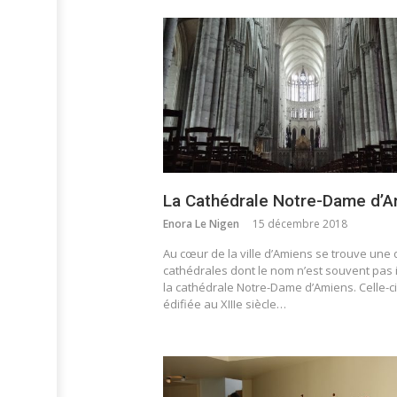
La Cathédrale Notre-Dame d’
Enora Le Nigen
15 décembre 2018
Au cœur de la ville d’Amiens se trouve une
cathédrales dont le nom n’est souvent pas 
la cathédrale Notre-Dame d’Amiens. Celle-ci
édifiée au XIIIe siècle…