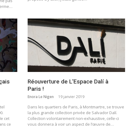
rle pas
 terme…
çais
Réouverture de L’Espace Dalí à
Paris !
Enora Le Nigen
19 janvier 2019
tel
Dans les quartiers de Paris, à Montmartre, se trouve
0.
la plus grande collection privée de Salvador Dalí.
de cet
Collection volontairement non-exhaustive, celle-ci
ans ce
vous donnera à voir un aspect de l’œuvre de…