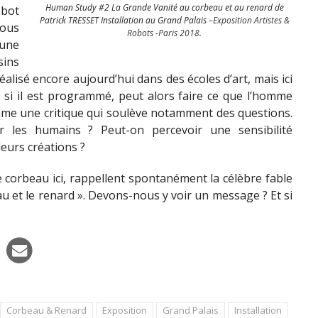
Human Study #2 La Grande Vanité au corbeau et au renard de
obot
Patrick TRESSET Installation au Grand Palais –
Exposition Artistes &
nous
Robots -Paris 2018.
 une
ins
éalisé encore aujourd’hui dans des écoles d’art, mais ici
, si il est programmé, peut alors faire ce que l’homme
omme une critique qui soulève notamment des questions.
r les humains ? Peut-on percevoir une sensibilité
leurs créations ?
e corbeau ici, rappellent spontanément la célèbre fable
au et le renard ». Devons-nous y voir un message ? Et si
Corbeau & Renard
Exposition
Grand Palais
Installation