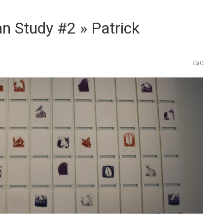
an Study #2 » Patrick
0