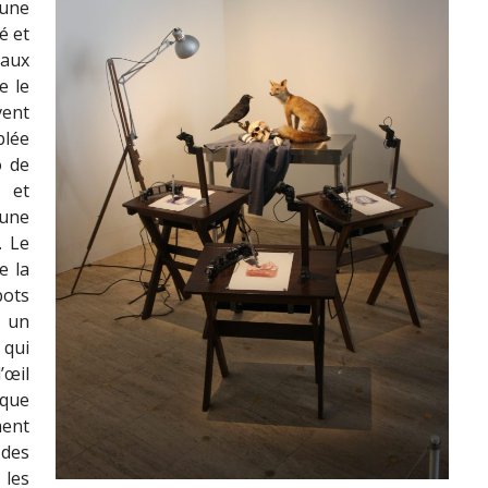
 une
é et
 aux
e le
vent
blée
o de
u et
une
. Le
e la
bots
t un
 qui
’œil
que
ment
 des
 les