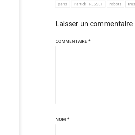
paris
Partick TRESSET
robots
tre
Laisser un commentaire
COMMENTAIRE
*
NOM
*