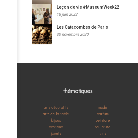
Leçon de vie #MuseumWeek22
18 juin 2022
Les Catacombes de Paris
30 novembre 2020
thématiques
arts décoratifs
mode
arts de la table
parfum
bijoux
peinture
exotisme
sculpture
jouets
vins