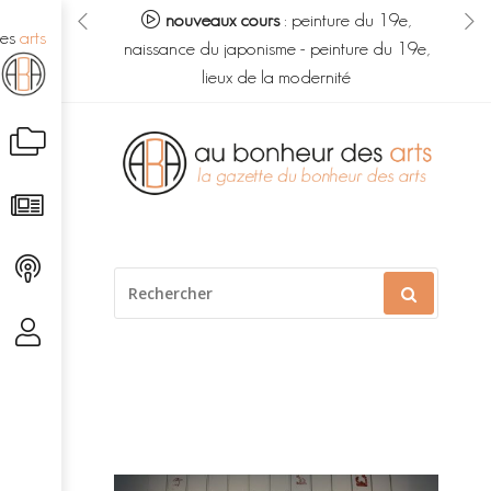
eur des arts :
nouveaux cours
:
peinture du 19e,
no
des
arts
s du savoir
-
naissance du japonisme
-
peinture du 19e,
m
é caché
lieux de la modernité
Aller
au
contenu
RECHERCHER
POUR
: