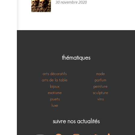
30 novembre 2020
thématiques
arts décoratifs
mode
arts de la table
parfum
bijoux
peinture
exotisme
sculpture
jouets
vins
luxe
suivre nos actualités