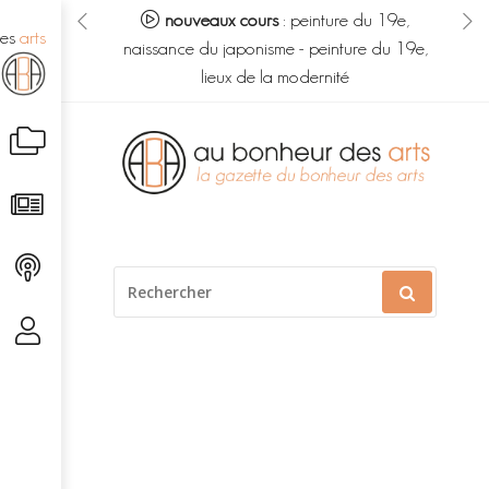
eur des arts :
nouveaux cours
:
peinture du 19e,
no
des
arts
s du savoir
-
naissance du japonisme
-
peinture du 19e,
m
é caché
lieux de la modernité
Aller
au
contenu
RECHERCHER
POUR
: