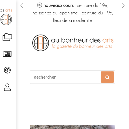
eur des arts :
nouveaux cours
:
peinture du 19e,
no
des
arts
s du savoir
-
naissance du japonisme
-
peinture du 19e,
m
é caché
lieux de la modernité
Aller
au
contenu
RECHERCHER
POUR
: