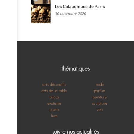
Les Catacombes de Paris
30 novembre 2020
thématiques
arts décoratifs
mode
arts de la table
parfum
bijoux
peinture
exotisme
sculpture
jouets
vins
luxe
suivre nos actualités