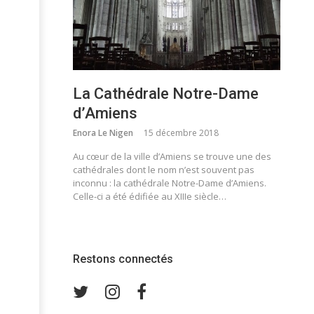
La Cathédrale Notre-Dame
d’Amiens
Enora Le Nigen
15 décembre 2018
Au cœur de la ville d’Amiens se trouve une des
cathédrales dont le nom n’est souvent pas
inconnu : la cathédrale Notre-Dame d’Amiens.
Celle-ci a été édifiée au XIIIe siècle…
Restons connectés
Twitter
Instagram
Facebook