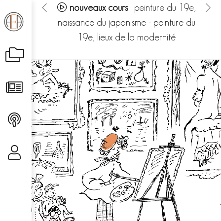
:
au bonheur
nouveaux cours
:
peinture du 19e,
gée dans les
naissance du japonisme
-
peinture du
his
ures du fou – le
19e, lieux de la modernité
hé