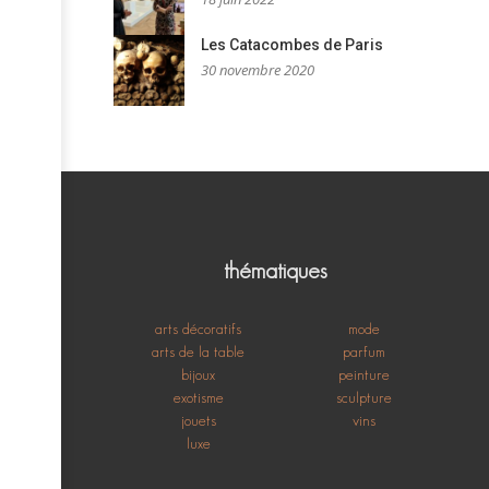
Les Catacombes de Paris
30 novembre 2020
thématiques
arts décoratifs
mode
arts de la table
parfum
bijoux
peinture
exotisme
sculpture
jouets
vins
luxe