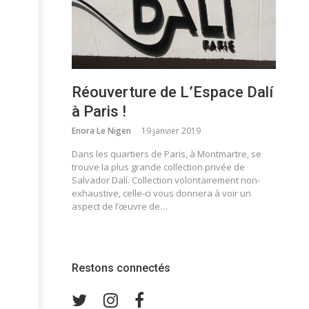
Réouverture de L’Espace Dalí
à Paris !
Enora Le Nigen
19 janvier 2019
Dans les quartiers de Paris, à Montmartre, se
trouve la plus grande collection privée de
Salvador Dalí. Collection volontairement non-
exhaustive, celle-ci vous donnera à voir un
aspect de l’œuvre de…
Restons connectés
Twitter
Instagram
Facebook