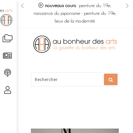
eur des arts :
nouveaux cours
:
peinture du 19e,
no
des
arts
s du savoir
-
naissance du japonisme
-
peinture du 19e,
m
é caché
lieux de la modernité
Aller
au
contenu
RECHERCHER
POUR
: