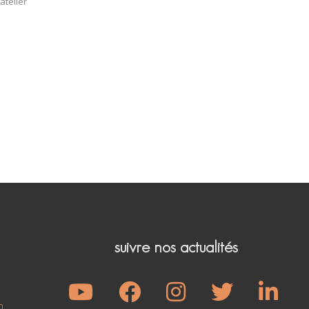
atelier
suivre nos actualités
e
m