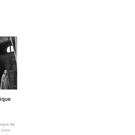
mique
mique de
t sous