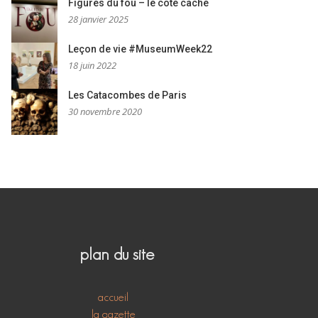
Figures du fou – le côté caché
28 janvier 2025
Leçon de vie #MuseumWeek22
18 juin 2022
Les Catacombes de Paris
30 novembre 2020
plan du site
accueil
la gazette