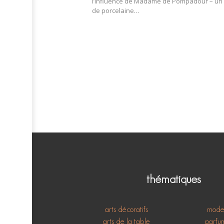
l’influence de Madame de Pompadour – un 
de porcelaine…
thématiques
arts décoratifs
mod
arts de la table
parfu