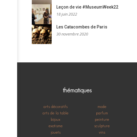
Leçon de vie #MuseumWeek22
18 juin 2022
Les Catacombes de Paris
30 novembre 2020
thématiques
arts décoratifs
mode
arts de la table
parfum
bijoux
peinture
exotisme
sculpture
jouets
vins