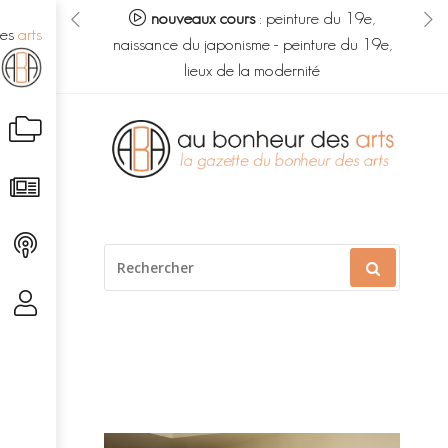
eur des arts :
nouveaux cours
:
peinture du 19e,
no
des
arts
s du savoir
-
naissance du japonisme
-
peinture du 19e,
m
é caché
lieux de la modernité
Aller
au
contenu
RECHERCHER
POUR
: