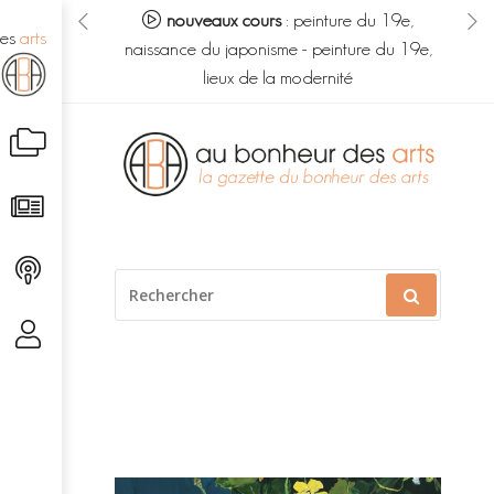
eur des arts :
nouveaux cours
:
peinture du 19e,
no
des
arts
s du savoir
-
naissance du japonisme
-
peinture du 19e,
m
é caché
lieux de la modernité
Aller
au
contenu
RECHERCHER
POUR
: