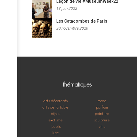
Leçon de vie #MuseumWeek22
18 juin 2022
Les Catacombes de Paris
30 novembre 2020
thématiques
arts décoratifs
mode
arts de la table
parfum
bijoux
peinture
exotisme
sculpture
jouets
vins
luxe