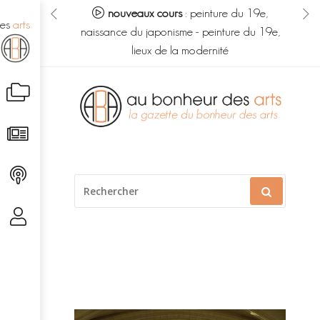
eur des arts :
nouveaux cours
:
peinture du 19e,
no
des
arts
s du savoir
-
naissance du japonisme
-
peinture du 19e,
m
é caché
lieux de la modernité
Aller
au
contenu
RECHERCHER
POUR
: