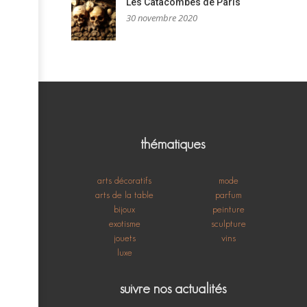
Les Catacombes de Paris
30 novembre 2020
thématiques
arts décoratifs
mode
arts de la table
parfum
bijoux
peinture
exotisme
sculpture
jouets
vins
luxe
suivre nos actualités