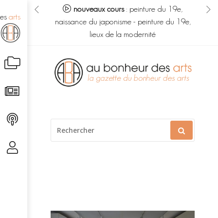
eur des arts :
nouveaux cours
:
peinture du 19e,
no
des
arts
s du savoir
-
naissance du japonisme
-
peinture du 19e,
m
é caché
lieux de la modernité
Aller
au
contenu
RECHERCHER
POUR
: