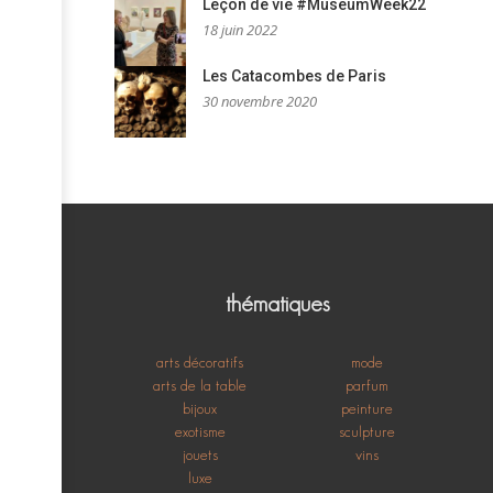
Leçon de vie #MuseumWeek22
18 juin 2022
Les Catacombes de Paris
30 novembre 2020
thématiques
arts décoratifs
mode
arts de la table
parfum
bijoux
peinture
exotisme
sculpture
jouets
vins
luxe