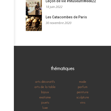
Leçon de vie #MuseumWeek22
18 juin 2022
Les Catacombes de Paris
30 novembre 2020
thématiques
arts décoratifs
mode
arts de la table
parfum
bijoux
peinture
exotisme
sculpture
jouets
vins
luxe