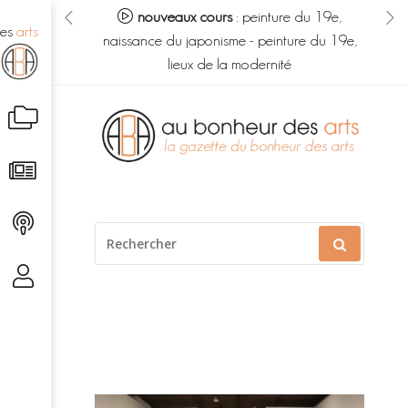
eur des arts :
nouveaux cours
:
peinture du 19e,
no
des
arts
s du savoir
-
naissance du japonisme
-
peinture du 19e,
m
é caché
lieux de la modernité
Aller
au
contenu
RECHERCHER
POUR
: