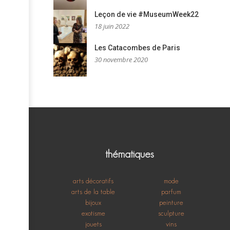
Leçon de vie #MuseumWeek22
18 juin 2022
Les Catacombes de Paris
30 novembre 2020
thématiques
arts décoratifs
mode
arts de la table
parfum
bijoux
peinture
exotisme
sculpture
jouets
vins