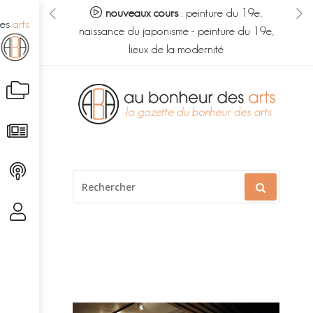
eur des arts :
nouveaux cours
:
peinture du 19e,
no
des
arts
s du savoir
-
naissance du japonisme
-
peinture du 19e,
m
é caché
lieux de la modernité
Aller
au
contenu
RECHERCHER
POUR
: