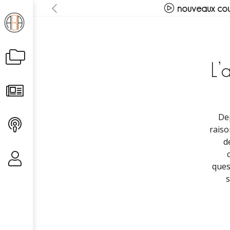
nouveaux cou
L’
Dep
raiso
d
ques
s