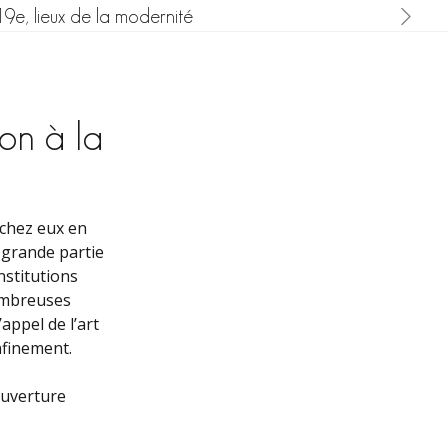
19e, lieux de la modernité
ion à la
 chez eux en
 grande partie
nstitutions
nombreuses
appel de l’art
onfinement.
Ouverture