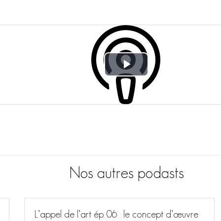
P
l
a
y
V
Nos autres podasts
i
d
L’appel de l’art ép. 06 : le concept d’œuvre