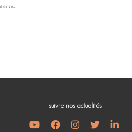
ent de se…
suivre nos actualités
e
m