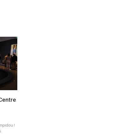
Centre
mpidou !
s