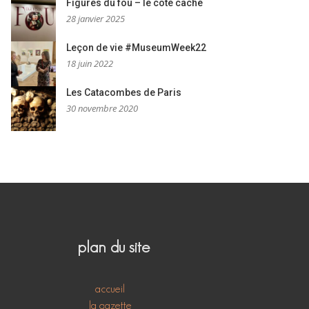
Figures du fou – le côté caché
28 janvier 2025
Leçon de vie #MuseumWeek22
18 juin 2022
Les Catacombes de Paris
30 novembre 2020
plan du site
accueil
la gazette