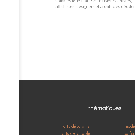
sommes le 15 mai 1929. Plusieurs artistes,
affichistes, designers et architectes décid
thématiques
arts décoratifs
mod
arts de la table
parfu