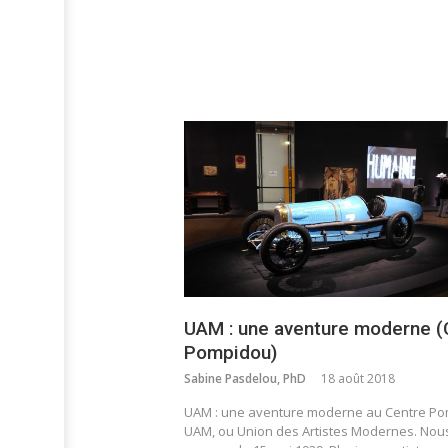
UAM : une aventure moderne (
Pompidou)
Sabine Pasdelou, PhD
18 août 2018
UAM : une aventure moderne au Centre Po
UAM, ou Union des Artistes Modernes. Nou