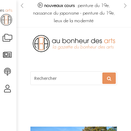
eur des arts :
nouveaux cours
:
peinture du 19e,
no
des
arts
s du savoir
-
naissance du japonisme
-
peinture du 19e,
m
é caché
lieux de la modernité
Aller
au
contenu
RECHERCHER
POUR
: