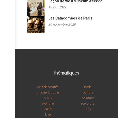
Leçon de vie #MuseumWeek22
18 juin 2022
Les Catacombes de Paris
30 novembre 2020
thématiques
arts décoratifs
mode
arts de la table
parfum
bijoux
peinture
exotisme
sculpture
jouets
vins
luxe