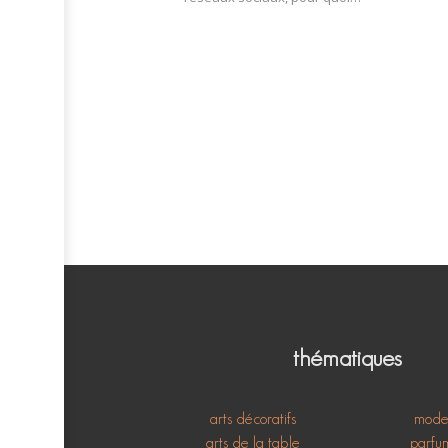
thématiques
arts décoratifs
mod
arts de la table
parfu