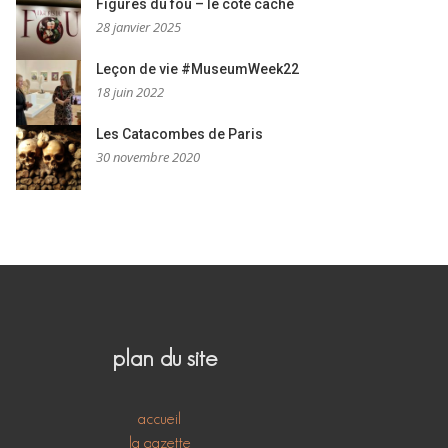
Figures du fou – le côté caché
28 janvier 2025
Leçon de vie #MuseumWeek22
18 juin 2022
Les Catacombes de Paris
30 novembre 2020
plan du site
accueil
la gazette