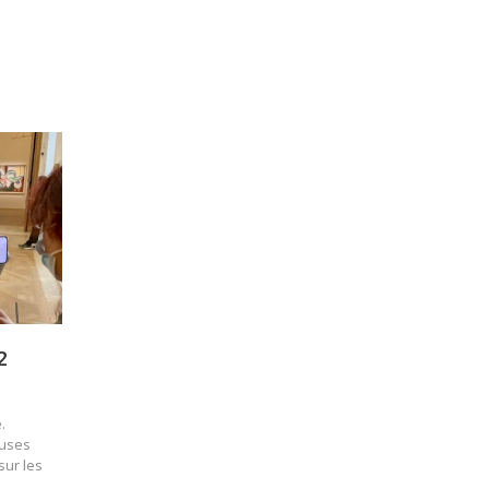
2
.
euses
sur les