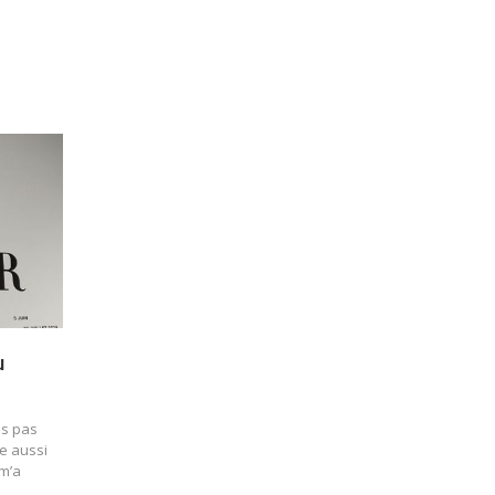
u
is pas
le aussi
 m’a