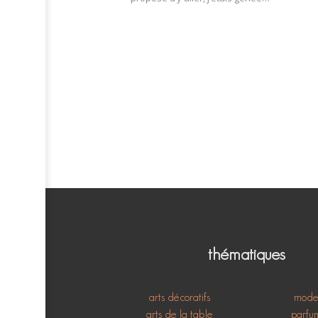
thématiques
arts décoratifs
mod
arts de la table
parfu