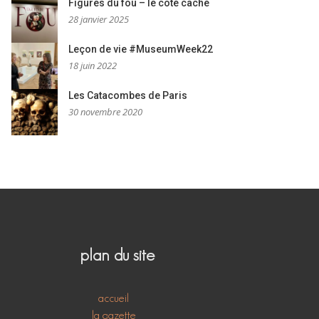
Figures du fou – le côté caché
28 janvier 2025
Leçon de vie #MuseumWeek22
18 juin 2022
Les Catacombes de Paris
30 novembre 2020
plan du site
accueil
la gazette