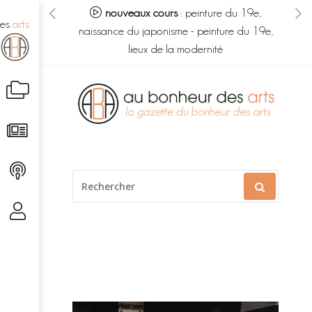
eur des arts :
nouveaux cours
:
peinture du 19e,
no
des
arts
s du savoir
-
naissance du japonisme
-
peinture du 19e,
m
é caché
lieux de la modernité
Aller
au
contenu
RECHERCHER
POUR
: