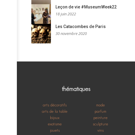
Leçon de vie #MuseumWeek22
18 juin 2022
Les Catacombes de Paris
30 novembre 2020
thématiques
arts décoratifs
mode
arts de la table
parfum
bijoux
peinture
exotisme
sculpture
jouets
vins