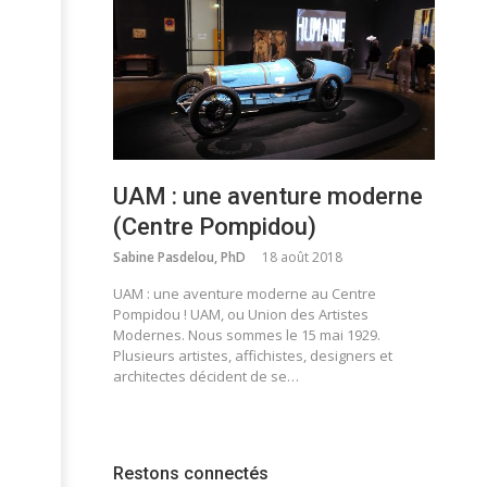
UAM : une aventure moderne
(Centre Pompidou)
Sabine Pasdelou, PhD
18 août 2018
UAM : une aventure moderne au Centre
Pompidou ! UAM, ou Union des Artistes
Modernes. Nous sommes le 15 mai 1929.
Plusieurs artistes, affichistes, designers et
architectes décident de se…
Restons connectés